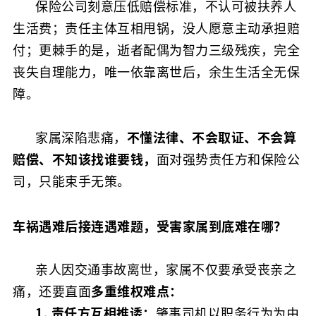
保险公司刻意压低赔偿标准，不认可被扶养人
生活费；责任主体互相甩锅，没人愿意主动承担赔
付；更棘手的是，逝者配偶为智力三级残疾，完全
丧失自理能力，唯一依靠离世后，余生生活全无保
障。
家属深陷悲痛，
不懂法律、不会取证、不会算
赔偿、不知该找谁要钱，
面对强势责任方和保险公
司，只能束手无策。
车祸遇难后接连遇难题，受害家属到底难在哪？
亲人因交通事故离世，家属不仅要承受丧亲之
痛，还要直面
多重维权难点：
1. 责任方互相推诿：
肇事司机以职务行为为由