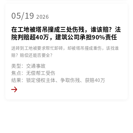
05/19
2026
在工地被塔吊撞成三处伤残，谁该赔？法
院判赔超40万，建筑公司承担90%责任
送砖到工地被要求帮忙卸砖，却被塔吊撞成重伤，该找谁
赔？赔偿还能否要全？
类型：交通事故
焦点：无偿帮工受伤
结果：锁定侵权主体、争取伤残、获赔40万