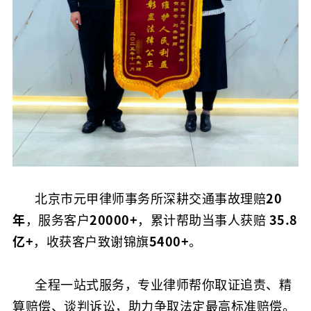
北京市元甲律师事务所深耕交通事故理赔
20
年
，服务客户
20000+
，累计帮助当事人获赔
35.8
亿+
，收获客户致谢锦旗
5400+
。
全程一站式服务，专业律师帮你取证追责、精
算赔偿、谈判诉讼，助力争取法定最高标准赔偿。