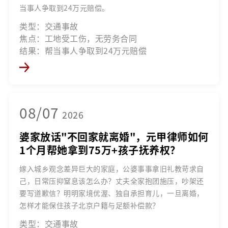
当事人争取到24万元赔偿。
类型：交通事故
焦点：工地受工伤，无劳务合同
结果：帮当事人争取到24万元赔偿
08/07
2026
婆家放话"不回家就离婚"，元甲律师如何
1个月帮她拿到75万+孩子抚养权？
嫁入城乡观念差异巨大的家庭，公婆事事拿旧礼教苛求自
己，日常压抑窒息该怎么办？丈夫全家抱团施压，吵架还
要写道歉信？明明家境优渥、独自承担育儿，一旦离婚，
怎样才能保住孩子北京户籍与足额补偿款？
类型：交通事故