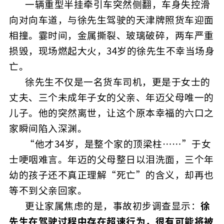
一辆重型半挂牵引车突然侧翻，车身失控滑
向对向车道，与徐先生驾驶的天津牌照货车迎面
相撞。霎时间，金属撕裂、玻璃破碎，两车严重
损毁，现场燃起大火，34岁的徐先生不幸当场身
亡。
徐先生不仅是一名货车司机，更是于女士的
丈夫、三个未成年子女的父亲、年迈父母唯一的
儿子。他的突然离世，让这个原本幸福的六口之
家瞬间陷入深渊。
“他才34岁，是整个家的顶梁柱……”于女
士哽咽难言。年迈的父母整日以泪洗面，三个年
幼的孩子还不真正理解“死亡”的含义，却再也
等不到父亲回家。
更让家属焦虑的是，事故初步调查显示：
徐
先生在驾驶过程中存在超速行为，很有可能将被