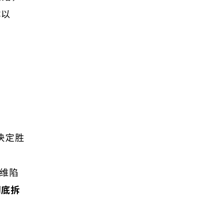
本以
决定胜
维陷
彻底拆