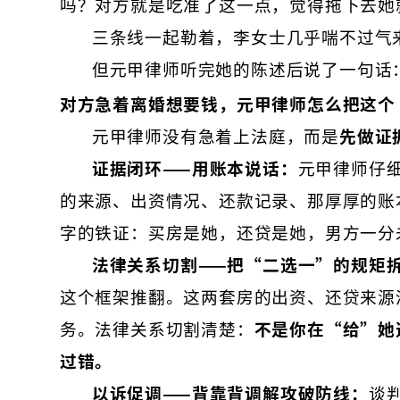
吗？对方就是吃准了这一点，觉得拖下去她
三条线一起勒着，李女士几乎喘不过气
但元甲律师听完她的陈述后说了一句话
对方急着离婚想要钱，元甲律师怎么把这个
元甲律师没有急着上法庭，而是
先做证
证据闭环——用账本说话：
元甲律师仔
的来源、出资情况、还款记录、那厚厚的账
字的铁证：买房是她，还贷是她，男方一分
法律关系切割——把“二选一”的规矩
这个框架推翻。这两套房的出资、还贷来源
务。法律关系切割清楚：
不是你在“给”她
过错。
以诉促调——背靠背调解攻破防线：
谈