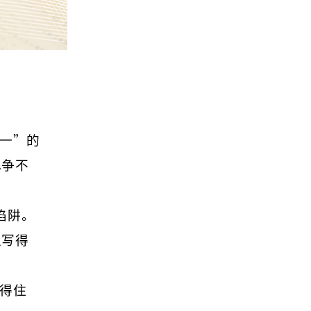
一”的
也争不
陷阱。
上写得
得住