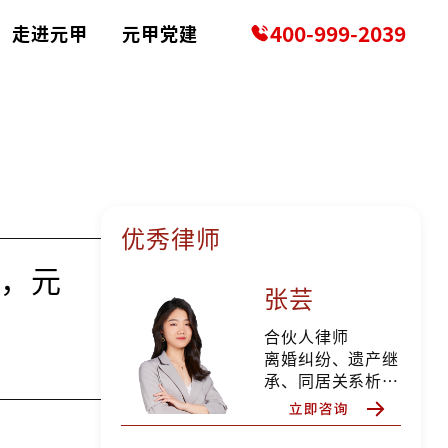
400-999-2039
走进元甲
元甲党建
优秀律师
到，元
张芸
合伙人律师
离婚纠纷、遗产继
承、同居关系析产
纠纷、分家析产纠
纷、所有权确认纠
纷、确认合同无效