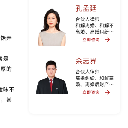
纠纷、债权债务纠
孔孟廷
纷、私人律师等
合伙人律师
和解离婚、和解不
离婚、离婚纠纷、
含饴弄
离婚后财产纠纷、
抚养权纠纷、抚养
费纠纷、探望权纠
纷、变更抚养权纠
房是
余志界
纷、遗产继承纠纷
厚厚的
分家析产纠纷，擅
合伙人律师
长家庭财富规划，
离婚纠纷、和解离
私人律师等
婚、离婚后财产纠
暧昧不
纷、股权期权分
割、财富规划、遗
劣，甚
产继承纠纷、分家
析产纠纷、合同纠
纷、劳动争议纠
纷、债权债务、侵
权纠纷等