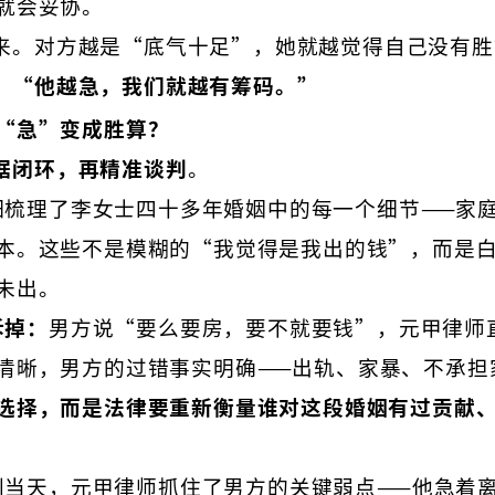
就会妥协。
来。对方越是“底气十足”，她就越觉得自己没有胜
：
“他越急，我们就越有筹码。”
“急”变成胜算？
据闭环，再精准谈判
。
细梳理了李女士四十多年婚姻中的每一个细节——家
本。这些不是模糊的“我觉得是我出的钱”，而是
未出。
拆掉：
男方说“要么要房，要不就要钱”，元甲律师
清晰，男方的过错事实明确——出轨、家暴、不承担
选择，而是法律要重新衡量谁对这段婚姻有过贡献
判当天，元甲律师抓住了男方的关键弱点——他急着