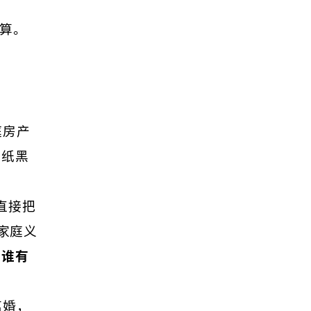
算。
庭房产
白纸黑
直接把
家庭义
、谁有
离婚，