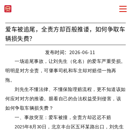
爱车被追尾，全责方却百般推诿，如何争取车
辆损失费？
发布时间：2026-06-11
一场追尾事故，让刘先生（化名）的爱车严重受损。
明明是对方全责，可肇事司机和车主却对赔偿一拖再
拖。
刘先生不懂法律、不懂保险理赔流程，更不知道该如
何应对对方的推诿。眼看自己的合法权益受到侵害，
该
如何争取车辆损失费？
一、事故突至：爱车被撞，全责方却迟迟不赔
年
月
日，北京丰台区五环
某
路出口，刘先生
2025
8
30