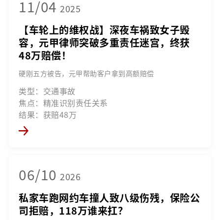
11/04
2025
【车轮上的维权战】深夜车祸致女子毁
容，元甲律师突破多重责任迷宫，终获
48万赔偿！
硬刚五方被告，元甲帮助客户拿到高额赔偿
类型：交通事故
焦点：精准识别责任关系
结果：获赔48万
06/10
2026
私家车跑网约车撞人致八级伤残，保险公
司拒赔，118万谁来扛？