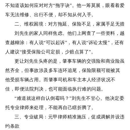
不知道该如何应对对方
“拖字诀”。他一筹莫展，眼看着爱
车无法维修、出行不便，却不知从何入手。
二、维权困境：对方拖延、保险不足，家属手足无措
刘先生的家人同样焦虑。他们上网查了一些资料，越
查越糊涂：有人说
“可以起诉”，有人说“诉讼太慢”，还有
人建议“接受保险公司定损，少赔点算了”。
更让刘先生头疼的是，肇事车辆的交强险和商业险虽
然齐全，但事故涉及多车连环追尾，保险限额可能被其
他受损车辆占用。而肇事司机和车主本人经济状况不
佳，即便法院判决，也可能面临执行难的问题。
“难道就这样自认倒霉吗？”刘先生不甘心。他决定委
托专业律师来处理，不能再自己瞎折腾了。
三、专业破局：元甲律师精准施压，促成调解并设违
约条款