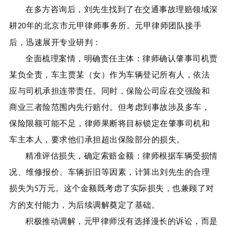
在多方咨询后，刘先生找到了在交通事故理赔领域深
耕
年的北京市元甲律师事务所。元甲律师团队接手
20
后，迅速展开专业研判：
全面梳理案情，明确责任主体：律师确认肇事司机贾
某负全责，车主贾某（女）作为车辆登记所有人，依法
应与司机承担连带责任。同时，保险公司应在交强险和
商业三者险范围内先行赔付。但考虑到事故涉及多车，
保险限额可能不足，律师果断将目标锁定在肇事司机和
车主本人，要求他们承担超出保险部分的损失。
精准评估损失，确定索赔金额：律师根据车辆受损情
况、维修报价、车辆折旧等因素，计算出刘先生的合理
损失为
万元。这个金额既考虑了实际损失，也兼顾了对
5
方的支付能力，为后续调解奠定了基础。
积极推动调解，元甲律师没有选择漫长的诉讼，而是