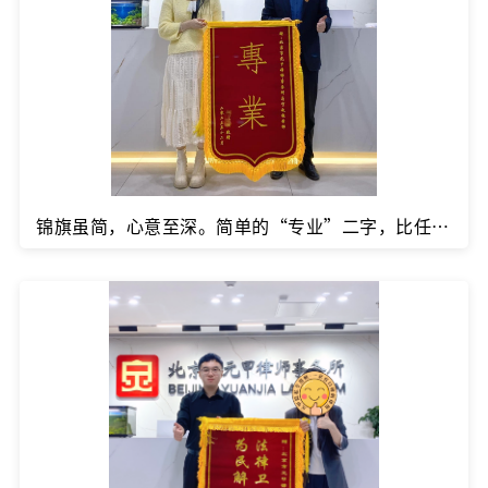
锦旗虽简，心意至深。简单的“专业”二字，比任何华丽的赞誉都更珍贵