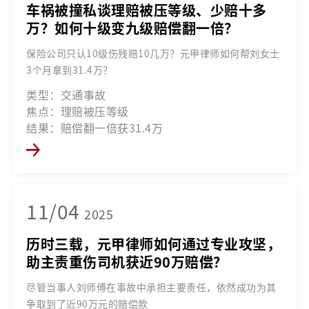
车祸被撞私谈理赔被压等级、少赔十多
万？如何十级变九级赔偿翻一倍？
保险公司只认10级伤残赔10几万？元甲律师如何帮刘女士
3个月拿到31.4万？
类型：交通事故
焦点：理赔被压等级
结果：赔偿翻一倍获31.4万
11/04
2025
历时三载，元甲律师如何通过专业攻坚，
助主责重伤司机获近90万赔偿？
尽管当事人刘师傅在事故中承担主要责任，依然成功为其
争取到了近90万元的赔偿款