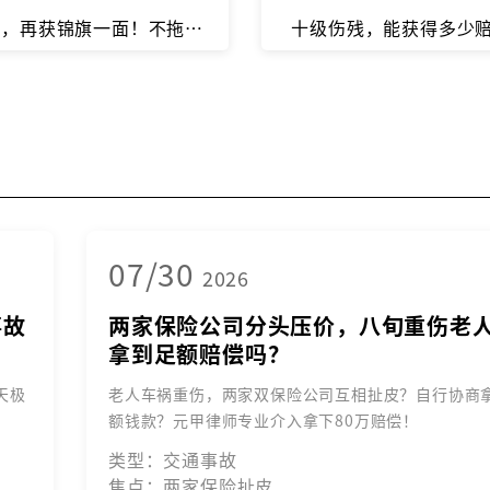
调解成功，再获锦旗一面！不拖、不耗、不撕破脸，元甲专业律师帮你谈出满意结果。
十级伤残，能获得多少
07/30
2026
事故
两家保险公司分头压价，八旬重伤老
拿到足额赔偿吗？
天极
老人车祸重伤，两家双保险公司互相扯皮？自行协商
额钱款？元甲律师专业介入拿下80万赔偿！
类型：交通事故
焦点：两家保险扯皮