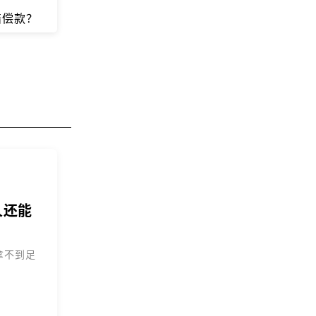
赔偿款？
人还能
拿不到足