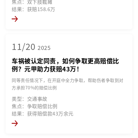
焦点：双下肢截瘫
结果：获赔158.6万
11/20
2025
车祸被认定同责，如何争取更高赔偿比
例？元甲助力获赔43万！
同等责任情况下，在开庭中全力争取，帮助伤者争取到对
方承担70%的赔偿比例
类型：交通事故
焦点：争取赔偿比例
结果：获得赔偿款43万余元