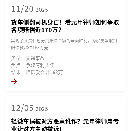
11/20
2025
货车侧翻司机身亡！看元甲律师如何争取
各项赔偿近170万？
实现了从责任划分到赔偿金额的全面胜利，为家属争取到
赔偿款超过168万元
类型：交通事故
焦点：争取有利责任
结果：赔偿款合计168万
12/05
2025
轻微车祸被对方恶意讹诈？元甲律师用专
业让对方主动撤诉！