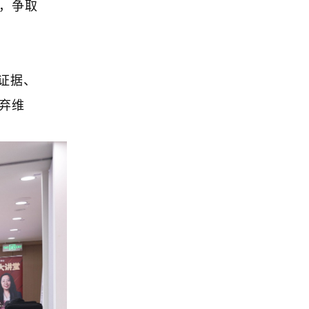
，争取
证据、
弃维