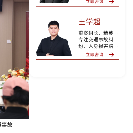
王学超
重案组长、精英律师
专注交通事故纠
纷、人身损害赔
偿、合同纠纷、婚
姻家事等
通事故