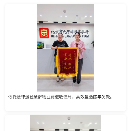
依托法律途径破解物业费催收僵局，高效盘活陈年欠款。