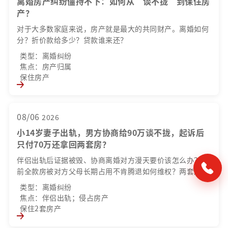
离婚房产纠纷僵持不下：如何从“谈不拢”到保住房
产？
对于大多数家庭来说，房产就是最大的共同财产。离婚如何
分？折价款给多少？贷款谁来还？
类型：离婚纠纷
焦点：房产归属
保住房产
08/06
2026
小14岁妻子出轨，男方协商给90万谈不拢，起诉后
只付70万还拿回两套房？
伴侣出轨后证据被毁、协商离婚对方漫天要价该怎么办？婚
前全款房被对方父母长期占用不肯腾退如何维权？两套房
产、车辆混杂共有，自行谈判反而越谈损失越大，难道只能
类型：离婚纠纷
被动妥协？
焦点：伴侣出轨；侵占房产
保住2套房产