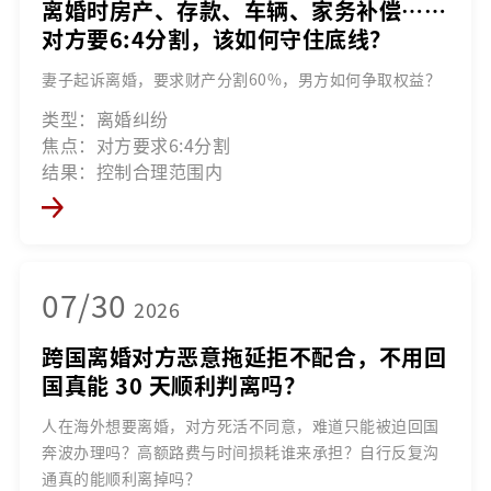
离婚时房产、存款、车辆、家务补偿……
对方要6:4分割，该如何守住底线？
妻子起诉离婚，要求财产分割60%，男方如何争取权益？
类型：离婚纠纷
焦点：对方要求6:4分割
结果：控制合理范围内
07/30
2026
跨国离婚对方恶意拖延拒不配合，不用回
国真能 30 天顺利判离吗？
人在海外想要离婚，对方死活不同意，难道只能被迫回国
奔波办理吗？高额路费与时间损耗谁来承担？自行反复沟
通真的能顺利离掉吗？