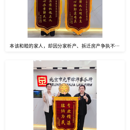
本该和睦的家人，却因分家析产、拆迁房产争执不休，既伤亲情又难维权该如何是好？