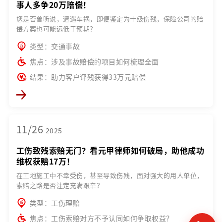
事人多争20万赔偿！
您是否曾听说，遭遇车祸，即便鉴定为十级伤残，保险公司的赔
偿方案也可能远低于预期？
类型：交通事故
焦点：涉及事故赔偿的项目如何梳理全面
结果：助力客户评残获得33万元赔偿
11/26
2025
工伤致残索赔无门？看元甲律师如何破局，助他成功
维权获赔17万！
在工地施工中不幸受伤，甚至导致伤残，面对强大的用人单位，
索赔之路是否注定充满艰辛？
类型：工伤理赔
焦点：工伤索赔对方不予认同如何争取权益？