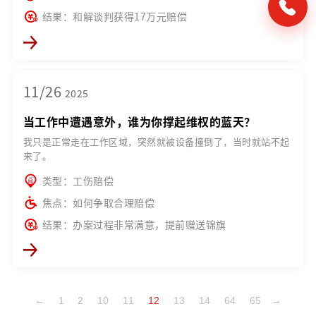
结果：和解谈判获得17万元赔偿
11/26
2025
当工作中遭遇意外，谁为你撑起维权的蓝天？
我只是正常走在工作区域，突然就被设备撞倒了，当时就站不起
来了。
类型：工伤赔偿
焦点：如何争取合理赔偿
结果：办案过程非常满意，提前赠送锦旗
←
1
2
10
11
12
13
14
64
65
→