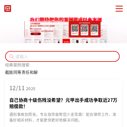
经典案例搜索
截肢
同等责任
和解
12/11
2025
自己协商十级伤残没希望？元甲出手成功争取近27万
赔偿款！
遇到事故别慌张，专业指导能帮您少走弯路！配合律师工作，准
备好相关材料，才能更快更好地解决问题。