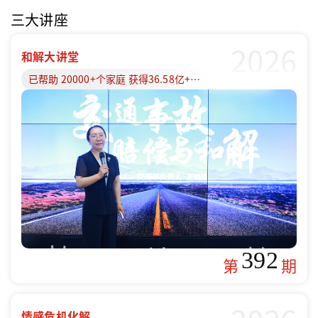
三大讲座
2026
和解大讲堂
已帮助 20000+个家庭 获得36.58亿+赔偿款
392
第
期
情感危机化解