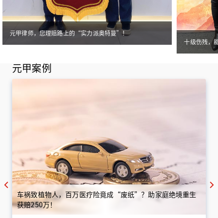
元甲律师，您理赔路上的“实力派奥特曼”！
十级伤残，
元甲案例
车祸致植物人，百万医疗险竟成“废纸”？助家庭绝境重生
获赔250万！