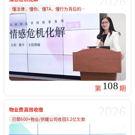
2026
懂法律、懂你、懂TA、懂行为背后的原因
108
第
期
2026
物业费高效收缴
已帮600+物业/供暖公司收回3.2亿欠款