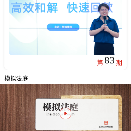
83
第
期
模拟法庭