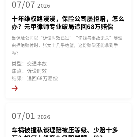
07/07
2026
十年维权路漫漫，保险公司屡拒赔，怎么
办？元甲律师专业破局追回68万赔偿
当保险公司以“诉讼时效已过”“伤残与事故无关”等理
由拒绝赔付时，张女士几乎绝望，这份赔偿还能拿到手
吗？
类型：交通事故
焦点：诉讼时效
结果：追回68万赔偿
07/01
2026
车祸被撞私谈理赔被压等级、少赔十多