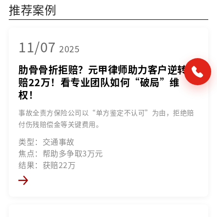
推荐案例
11/07
2025
肋骨骨折拒赔？元甲律师助力客户逆转获
赔22万！看专业团队如何“破局”维
权！
事故全责方保险公司以“单方鉴定不认可”为由，拒绝赔
付伤残赔偿金等关键费用。
类型：交通事故
焦点：帮助多争取3万元
结果：获赔22万