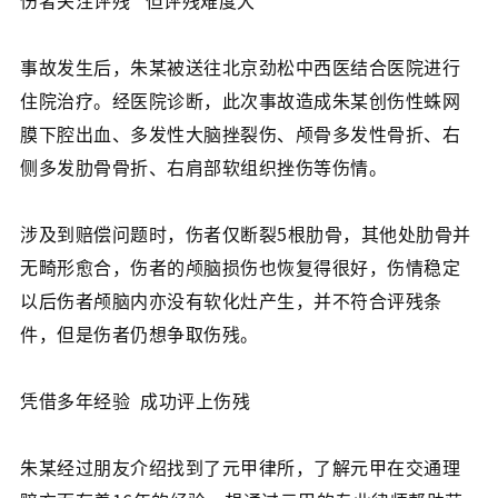
伤者关注评残 但评残难度大
事故发生后，朱某被送往北京劲松中西医结合医院进行
住院治疗。经医院诊断，此次事故造成朱某创伤性蛛网
膜下腔出血、多发性大脑挫裂伤、颅骨多发性骨折、右
侧多发肋骨骨折、右肩部软组织挫伤等伤情。
涉及到赔偿问题时，伤者仅断裂5根肋骨，其他处肋骨并
无畸形愈合，伤者的颅脑损伤也恢复得很好，伤情稳定
以后伤者颅脑内亦没有软化灶产生，并不符合评残条
件，但是伤者仍想争取伤残。
凭借多年经验 成功评上伤残
朱某经过朋友介绍找到了元甲律所，了解元甲在交通理