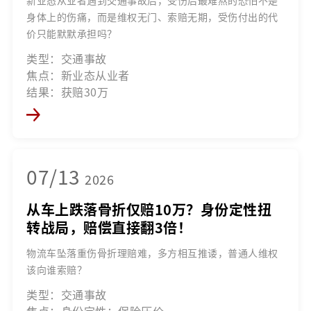
新业态从业者遇到交通事故后，受伤后最难熬的恐怕不是
身体上的伤痛，而是维权无门、索赔无期，受伤付出的代
价只能默默承担吗？
类型：交通事故
焦点：新业态从业者
结果：获赔30万
07/13
2026
从车上跌落骨折仅赔10万？身份定性扭
转战局，赔偿直接翻3倍！
物流车坠落重伤骨折理赔难，多方相互推诿，普通人维权
该向谁索赔？
类型：交通事故
焦点：身份定性；保险压价