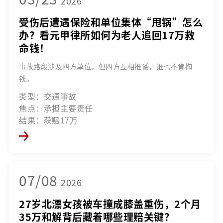
2026
受伤后遭遇保险和单位集体“甩锅”怎么
办？看元甲律所如何为老人追回17万救
命钱！
事故路段涉及四方单位，但四方互相推诿，谁也不肯掏
钱。
类型：交通事故
焦点：承担主要责任
结果：获赔17万
07/08
2026
27岁北漂女孩被车撞成膝盖重伤，2个月
35万和解背后藏着哪些理赔关键？