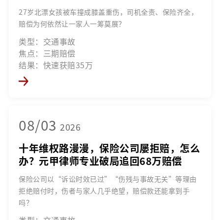
27岁北漂女孩被车撞成膝盖重伤，司机全责、保险齐全，
赔偿为何依然让一家人一筹莫展？
类型：交通事故
焦点：三期赔偿
结果：快速获赔35万
08/03
2026
十年维权路漫漫，保险公司屡拒赔，怎么
办？元甲律师专业破局追回68万赔偿
保险公司以“诉讼时效已过”“伤残与事故无关”等理由
拒绝赔付时，伤者与家人几乎绝望，赔偿款还能拿到手
吗？
类型：交通事故