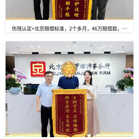
伤残认定+北京赔偿标准，2个多月，46万赔偿款，顺利和