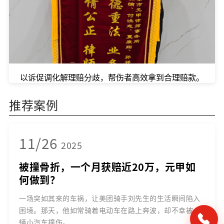
以诉促调化解理赔分歧，帮伤者高效拿到合理赔款。
推荐案例
11/26
2025
被撞骨折，一个月获赔近20万，元甲如
何做到？
一场突如其来的车祸，让美团骑手刘先生的生活瞬间陷入
困境。那天，他如常骑着电动车在路上奔波，却不幸被一
辆小汽车撞伤。