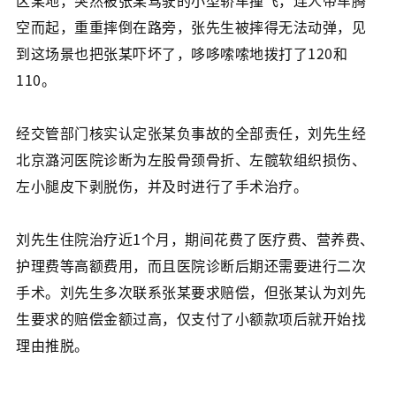
区某地，突然被张某驾驶的小型轿车撞飞，连人带车腾
空而起，重重摔倒在路旁，张先生被摔得无法动弹，见
到这场景也把张某吓坏了，哆哆嗦嗦地拨打了120和
110。
经交管部门核实认定张某负事故的全部责任，刘先生经
北京潞河医院诊断为左股骨颈骨折、左髋软组织损伤、
左小腿皮下剥脱伤，并及时进行了手术治疗。
刘先生住院治疗近1个月，期间花费了医疗费、营养费、
护理费等高额费用，而且医院诊断后期还需要进行二次
手术。刘先生多次联系张某要求赔偿，但张某认为刘先
生要求的赔偿金额过高，仅支付了小额款项后就开始找
理由推脱。