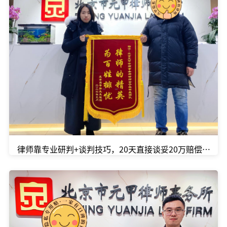
律师靠专业研判+谈判技巧，20天直接谈妥20万赔偿款！