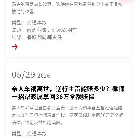
汤先生事发前曾饮酒，这使他在事故责任划分中处于非常
被动的位置。
类型：交通事故
焦点：醉酒驾驶，追尾农用车
结果：争取到同等责任
05/29
2026
亲人车祸离世，逆行主责能赔多少？律师
一招帮家属拿回36万全额赔偿
亲人车祸离世且自身负主责，肇事方和平台互相推诿拒赔
怎么办？元甲律师精准维权，帮家属顺利拿回36万元全额
赔偿，锁定权益杜绝赖账。
类型：交通事故