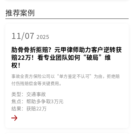
推荐案例
11/07
2025
肋骨骨折拒赔？元甲律师助力客户逆转获
赔22万！看专业团队如何“破局”维
权！
事故全责方保险公司以“单方鉴定不认可”为由，拒绝赔
付伤残赔偿金等关键费用。
类型：交通事故
焦点：帮助多争取3万元
结果：获赔22万