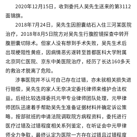
2020年12月15日，收到委托人吴先生送来的第3112
面锦旗。
2018年7月24日，吴先生因胆囊结石入住三河某医院
治疗，2018年8月5日院方对吴先生行腹腔镜探查中转开
腹胆囊切除术。但家人没有想到手术失败，吴先生术后
出现梗阻性黄疸，因病情恶劣遂转至首都医科大学附属
北京同仁医院、京东中美医院治疗，经历了长达160多天
的救治才脱离了危险。
涉事医院并不认可自己存在过错，亦未就相关损失进
行赔偿，吴先生的家人无奈决定委托律师来维护合法权
益。后经比较选择委托元甲专业律师团队处理，元甲律
师团队迅速着手帮助吴先生准备证据材料并确定诉讼策
略，按部就班的申请法院调取院方病程资料，委托进行
医疗过错及过错程度相关系列鉴定，在听证会中元甲律
师全力争取，最终认定为医院一方存在过错且过错程度