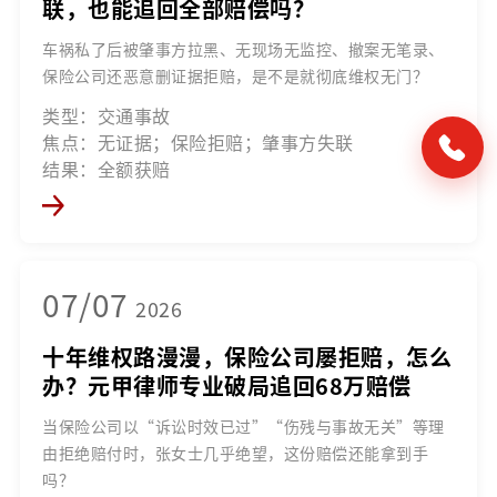
联，也能追回全部赔偿吗？
车祸私了后被肇事方拉黑、无现场无监控、撤案无笔录、
保险公司还恶意删证据拒赔，是不是就彻底维权无门？
类型：交通事故
焦点：无证据；保险拒赔；肇事方失联
结果：全额获赔
07/07
2026
十年维权路漫漫，保险公司屡拒赔，怎么
办？元甲律师专业破局追回68万赔偿
当保险公司以“诉讼时效已过”“伤残与事故无关”等理
由拒绝赔付时，张女士几乎绝望，这份赔偿还能拿到手
吗？