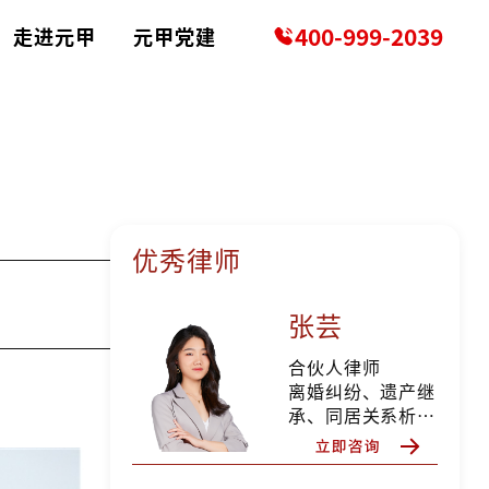
400-999-2039
走进元甲
元甲党建
优秀律师
张芸
合伙人律师
离婚纠纷、遗产继
承、同居关系析产
纠纷、分家析产纠
纷、所有权确认纠
纷、确认合同无效