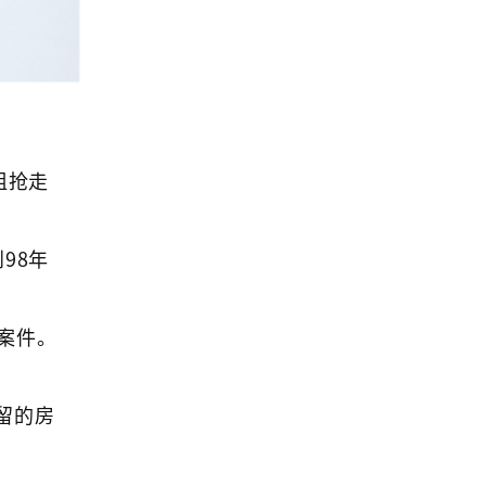
姐抢走
98年
案件。
留的房