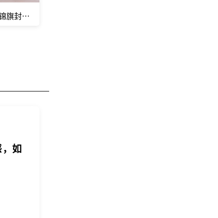
面锦旗封神”，差的只是一次正确的托付
感，如