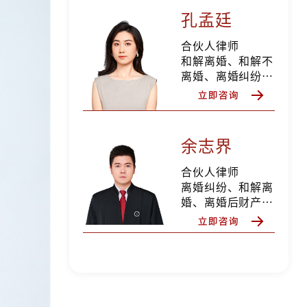
纠纷、债权债务纠
孔孟廷
纷、私人律师等
合伙人律师
和解离婚、和解不
离婚、离婚纠纷、
离婚后财产纠纷、
抚养权纠纷、抚养
费纠纷、探望权纠
纷、变更抚养权纠
余志界
纷、遗产继承纠纷
分家析产纠纷，擅
合伙人律师
长家庭财富规划，
离婚纠纷、和解离
私人律师等
婚、离婚后财产纠
纷、股权期权分
割、财富规划、遗
产继承纠纷、分家
析产纠纷、合同纠
纷、劳动争议纠
纷、债权债务、侵
权纠纷等