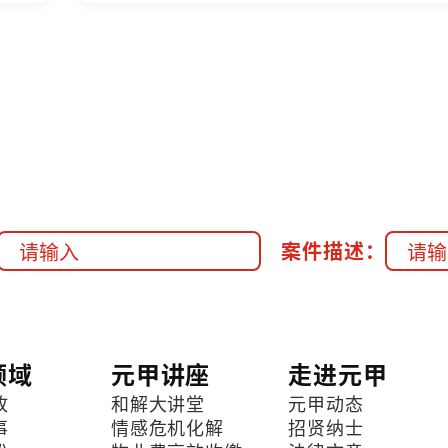
案件描述：
领域
元甲讲座
走进元甲
故
和解大讲堂
元甲动态
事
情感危机化解
招贤纳士