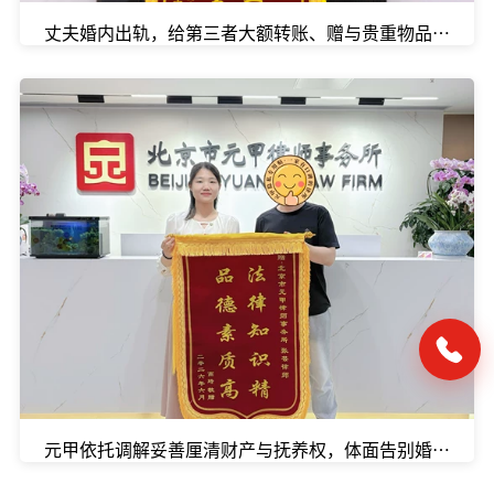
丈夫婚内出轨，给第三者大额转账、赠与贵重物品？别慌
元甲依托调解妥善厘清财产与抚养权，体面告别婚姻。