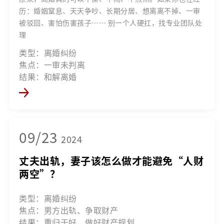
历：婚姻窒息、天天争吵、长期分居、想离离不掉、一审
被驳回、害怕伤害孩子…… 别一个人硬扛，找专业团队处
理
类型：离婚纠纷
焦点：一审未判离
结果：和解离婚
09/23
2024
丈夫出轨，妻子该怎么做才能避免“人财
两空”？
类型：离婚纠纷
焦点：男方出轨、争取财产
结果：重归于好，做好财产规划