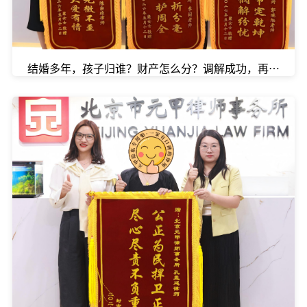
结婚多年，孩子归谁？财产怎么分？调解成功，再获锦旗