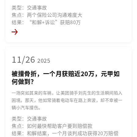
类型：交通事故
焦点：两个保险公司沟通难度大
结果：“和解+诉讼”获赔80万
11/26
2025
被撞骨折，一个月获赔近20万，元甲如
何做到？
一场突如其来的车祸，让美团骑手刘先生的生活瞬间陷入
困境。那天，他如常骑着电动车在路上奔波，却不幸被一
辆小汽车撞伤。
类型：交通事故
焦点：如何最快帮助客户要到赔偿款
结果：和解结案，一个月谈判成功获得20万赔偿