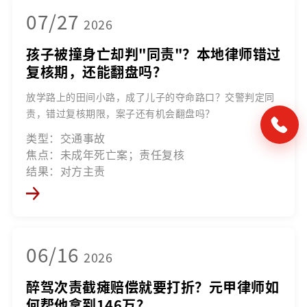
07/27
2026
孩子被撞身亡却判"同责"？本地律师错过
复核期，还能翻盘吗？
放学路上的田间小路，成了儿子的夺命路口？交警判定同
责，错过复核期限，案子还有机会翻盘吗？
类型：交通事故
焦点：未成年死亡案；责任复核
结果：对方主责
06/16
2026
醉驾次责截瘫赔偿就要打折？元甲律师如
何帮他拿到146万？