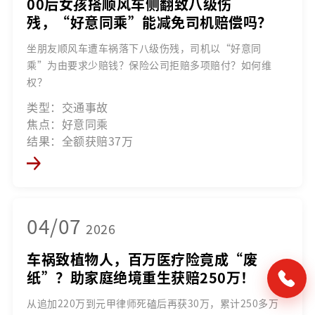
00后女孩搭顺风车侧翻致八级伤
残，“好意同乘”能减免司机赔偿吗？
坐朋友顺风车遭车祸落下八级伤残，司机以“好意同
乘”为由要求少赔钱？保险公司拒赔多项赔付？如何维
权？
类型：交通事故
焦点：好意同乘
结果：全额获赔37万
04/07
2026
车祸致植物人，百万医疗险竟成“废
纸”？助家庭绝境重生获赔250万！
从追加220万到元甲律师死磕后再获30万，累计250多万