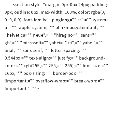
<section style="margin: 0px 0px 24px; padding:
0px; outline: 0px; max-width: 100%; color: rgba(0,
0, 0, 0.9); font-family: " pingfang="" sc",="" system-
ui,="" -apple-system,="" blinkmacsystemfont,=""
"helvetica="" neue",="" "hiragino="" sans=""
gb",="" "microsoft="" yahei="" ui",="" yahei",=""
arial,="" sans-serif;="" letter-spacing:=""
0.544px;="" text-align:="" justify;="" background-
color:="" rgb(255,="" 255,="" 255);="" font-size:=""
16px;="" box-sizing:="" border-box=""
!important;="" overflow-wrap:="" break-word=""
!important;"="">