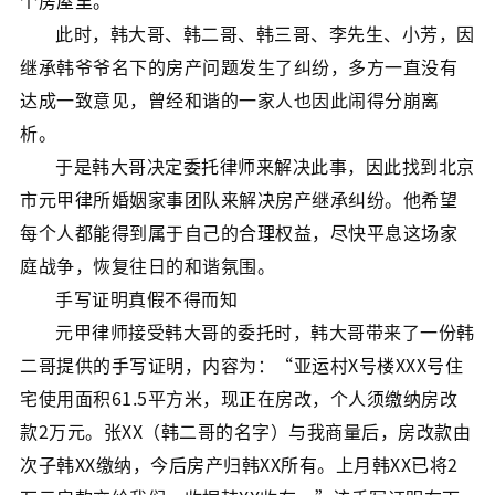
个房屋里。
此时，韩大哥、韩二哥、韩三哥、李先生、小芳，因
继承韩爷爷名下的房产问题发生了纠纷，多方一直没有
达成一致意见，曾经和谐的一家人也因此闹得分崩离
析。
于是韩大哥决定委托律师来解决此事，因此找到北京
市元甲律所婚姻家事团队来解决房产继承纠纷。他希望
每个人都能得到属于自己的合理权益，尽快平息这场家
庭战争，恢复往日的和谐氛围。
手写证明真假不得而知
元甲律师接受韩大哥的委托时，韩大哥带来了一份韩
二哥提供的手写证明，内容为：“亚运村X号楼XXX号住
宅使用面积61.5平方米，现正在房改，个人须缴纳房改
款2万元。张XX（韩二哥的名字）与我商量后，房改款由
次子韩XX缴纳，今后房产归韩XX所有。上月韩XX已将2