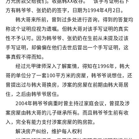
万元房款交给我们。收据韩XX收存。”该手写证明右下
方有韩爷爷、张奶奶的签字，日期为1994年4月2日。
韩大哥来所前，曾到过多处进行咨询，得到的答复均
称这个证明应视为遗嘱。但韩大哥对该手写证明的真实
性不予认可。因为韩爷爷、张奶奶在生前从未提及过该
手写证明，却偏偏在他们去世后冒出一个手写证明，这
事真假不得而知。
经过元甲律师深入了解案情，得知在1996年，韩大
哥的单位分了一套100平方米的房屋，韩爷爷说想住，还
曾提出过与韩大哥换房，涉案的房屋在前期由韩大哥居
住，之后由韩爷爷居住。
2004年韩爷爷病重时曾主持过家庭会议，曾提及涉
案房屋由韩大哥的儿子继承所有。而且韩爷爷生前有收
入，完全有能力支付涉案房屋的购房款。
解决房产纠纷，维护每人权利