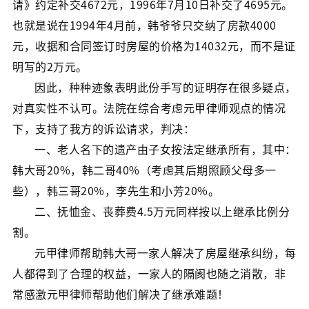
请》约定补交4672元，1996年7月10日补交了4695元。
也就是说在1994年4月前，韩爷爷只交纳了房款4000
元，收据和合同签订时房屋的价格为14032元，而不是证
明写的2万元。
因此，种种迹象表明此份手写的证明存在很多疑点，
对真实性不认可。法院在综合考虑元甲律师观点的情况
下，支持了我方的诉讼请求，判决：
一、老人名下的遗产由子女按法定继承所有，其中：
韩大哥20%，韩二哥40%（考虑其后期照顾父母多一
些），韩三哥20%，李先生和小芳20%。
二、抚恤金、丧葬费4.5万元同样按以上继承比例分
割。
元甲律师帮助韩大哥一家人解决了房屋继承纠纷，每
人都得到了合理的权益，一家人的隔阂也随之消散，非
常感激元甲律师帮助他们解决了继承难题！