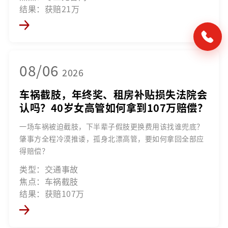
结果：获赔21万
08/06
2026
车祸截肢，年终奖、租房补贴损失法院会
认吗？40岁女高管如何拿到107万赔偿？
一场车祸被迫截肢，下半辈子假肢更换费用该找谁兜底？
肇事方全程冷漠推诿，孤身北漂高管，要如何拿回全部应
得赔偿？
类型：交通事故
焦点：车祸截肢
结果：获赔107万