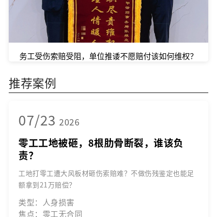
务工受伤索赔受阻，单位推诿不愿赔付该如何维权？
推荐案例
07/23
2026
零工工地被砸，8根肋骨断裂，谁该负
责？
工地打零工遭大风板材砸伤索赔难？不做伤残鉴定也能足
额拿到21万赔偿？
类型：人身损害
焦点：零工无合同