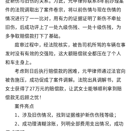
扯新伤与旧伤的关系。为此，元甲律师联系8年前办理案
件的法院调取出了案件卷宗，将以前伤情与现在伤情的
情况进行了一一比对，用有力的证据证明了新伤不牵扯
旧伤，后成功评上了一处九级伤残、一处十级伤残，为
多争取赔偿款打下了基础。
庭审过程中，经法院核实，被告司机所驾的车辆在事
发时没有有效的交强险，这大额赔偿就全都压在了个人
和车主身上。
考虑到日后执行赔偿款的困难，元甲律师通过法官向
被告施压，成功促成了案件调解。法院出具调解书，武
女士获得了27万元的赔偿款，让武女士能够顺利拿到赔
偿款无后顾之忧！
案件亮点
1、涉及旧伤情况，找到证据维护新伤伤残等级；
2、成功理清糊涂账，列明全部费用支出情况，成功