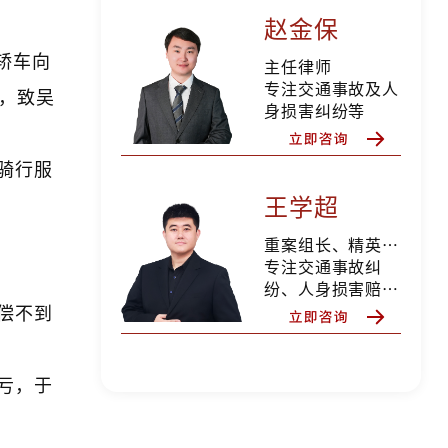
赵金保
型轿车向
主任律师
专注交通事故及人
，致吴
身损害纠纷等
骑行服
王学超
重案组长、精英律师
专注交通事故纠
纷、人身损害赔
偿、合同纠纷、婚
偿不到
姻家事等
亏，于