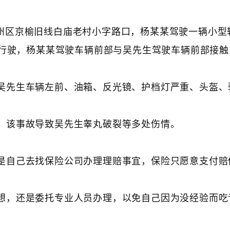
京市通州区京榆旧线白庙老村小字路口，杨某某驾驶一辆小
行驶，杨某某驾驶车辆前部与吴先生驾驶车辆前部接触
吴先生车辆左前、油箱、反光镜、护档灯严重、头盔、
，该事故导致吴先生睾丸破裂等多处伤情。
是自己去找保险公司办理理赔事宜，保险只愿意支付赔
想，还是委托专业人员办理，以免自己因为没经验而吃