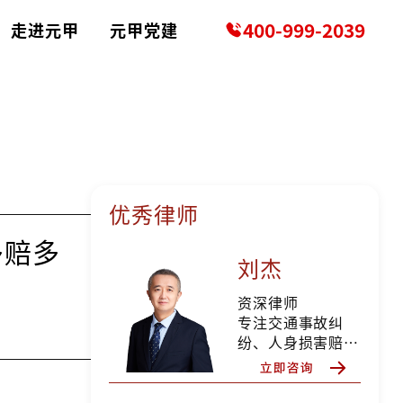
400-999-2039
走进元甲
元甲党建
优秀律师
多赔多
刘杰
资深律师
专注交通事故纠
纷、人身损害赔偿
等