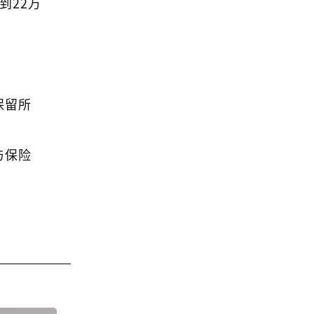
到22万
保留所
与保险