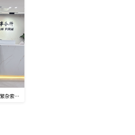
对繁杂索赔无从应对？