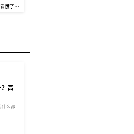
伤者慌了“这算工伤吗？公司认吗？理赔怎么走？”
少？高
我什么都