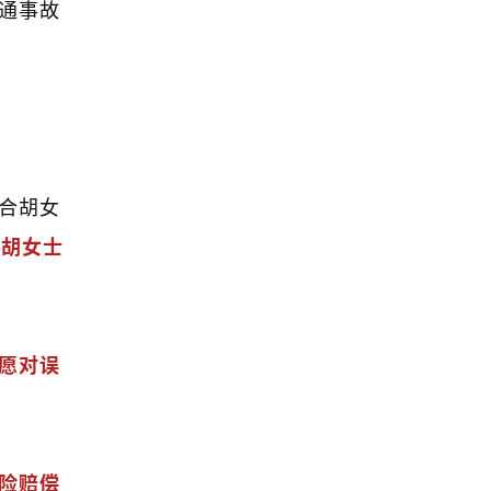
通事故
合胡女
，胡女士
愿对误
险赔偿