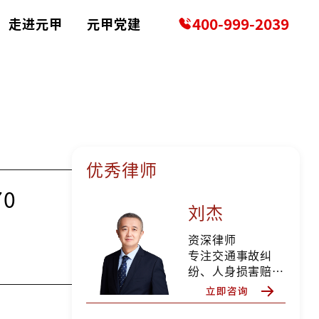
400-999-2039
走进元甲
元甲党建
优秀律师
0
刘杰
资深律师
专注交通事故纠
纷、人身损害赔偿
等