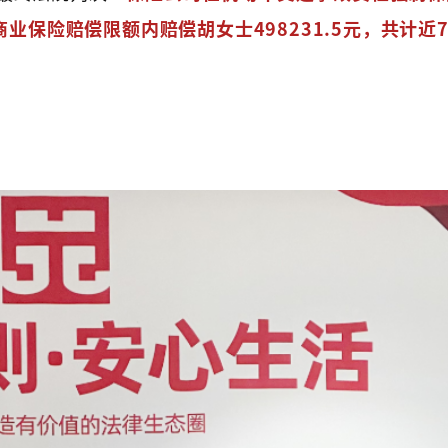
商业保险赔偿限额内赔偿胡女士498231.5元，共计近