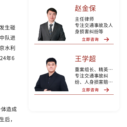
赵金保
主任律师
专注交通事故及人
士发生碰
身损害纠纷等
中队进
京水利
王学超
24年6
重案组长、精英律师
专注交通事故纠
纷、人身损害赔
偿、合同纠纷、婚
姻家事等
身体造成
生后，