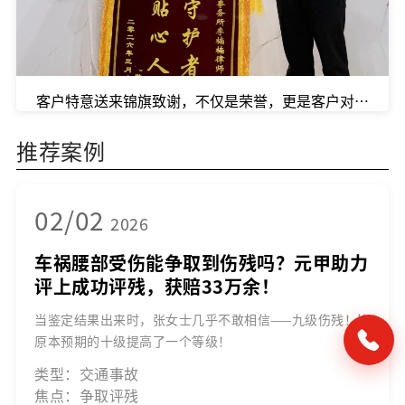
客户特意送来锦旗致谢，不仅是荣誉，更是客户对我们口
推荐案例
02/02
2026
车祸腰部受伤能争取到伤残吗？元甲助力
评上成功评残，获赔33万余！
当鉴定结果出来时，张女士几乎不敢相信——九级伤残！比
原本预期的十级提高了一个等级！
类型：交通事故
焦点：争取评残