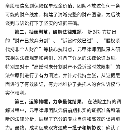
商股权信息到保险保单现金价值，团队不放过任何一条
可能的财产线索，构建了清晰完整的财产图谱，为后续
谈判与诉讼打下了坚实的证据基础。
第二，抽丝剥茧，破解法律难题。
针对对方提出
的“财产已放弃分割”、“诉讼时效已过”、“股权系
代持非个人财产”等核心抗辩点，元甲律师团队深入研
究相关法律规定和判例，准备了详尽的法律论证意见。
特别是对于“离婚时未分割财产不受诉讼时效限制”的
法律原则进行了有力阐述，并针对代持主张，从证据层
面进行了有效质证，有力地维护了委托人的合法诉权与
实体权利。
第三，运筹帷幄，力争最优结果。
在法院主持的调
解过程中，元甲律师团队凭借前期扎实的证据准备和清
晰的法律分析，展现了充分的专业自信和高效的谈判能
力。最终，成功促成双方达成
一揽子和解协议
​：确认了