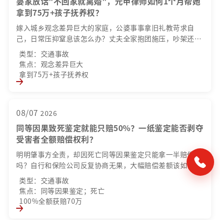
婆家放话"不回家就离婚"，元甲律师如何1个月帮她
拿到75万+孩子抚养权？
嫁入城乡观念差异巨大的家庭，公婆事事拿旧礼教苛求自
己，日常压抑窒息该怎么办？丈夫全家抱团施压，吵架还要
写道歉信？明明家境优渥、独自承担育儿，一旦离婚，怎样
类型：交通事故
才能保住孩子北京户籍与足额补偿款？
焦点：观念差异巨大
拿到75万+孩子抚养权
08/07
2026
同等因果致死鉴定就能只赔50%？一纸鉴定能否剥夺
受害者全额赔偿权利？
明明肇事方全责，却因死亡同等因果鉴定只能拿一半赔偿
吗？自行和保险公司反复协商无果，大幅赔偿差额该如何填
平？鉴定意见能否直接作为保险公司减免赔付的法定依据？
类型：交通事故
焦点：同等因果鉴定；死亡
100%全额获赔70万