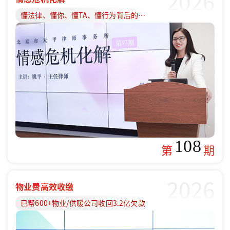
2026
懂法律、懂你、懂TA、懂行为背后的原因
108
第
期
2026
物业费高效收缴
已帮600+物业/供暖公司收回3.2亿欠款