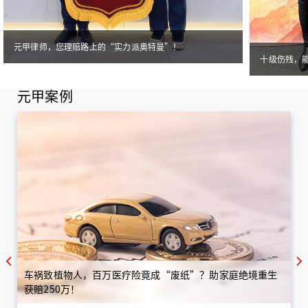
元甲律师，您理赔路上的“实力派奥特曼”！
十级伤残，
元甲案例
车祸致植物人，百万医疗险竟成“废纸”？助家庭绝境重生
获赔250万！