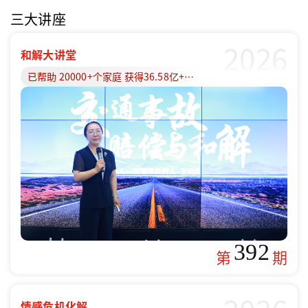
三大讲座
2026
和解大讲堂
已帮助 20000+个家庭 获得36.58亿+赔偿款
392
第
期
情感危机化解