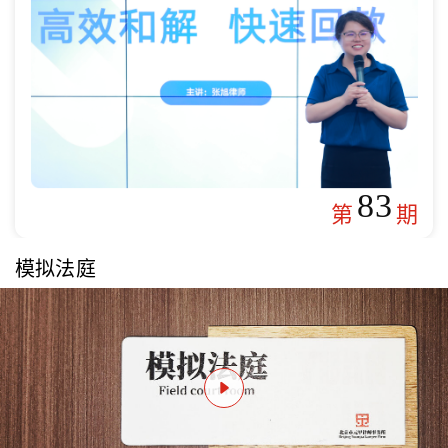
83
第
期
模拟法庭