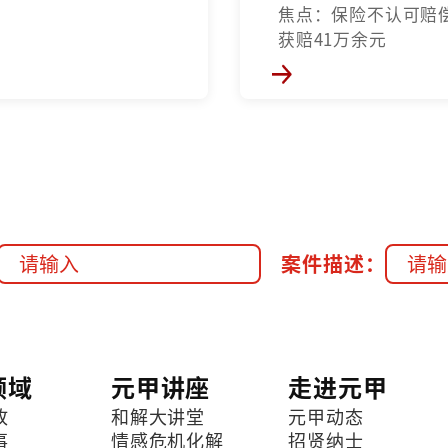
焦点：保险不认可赔
获赔41万余元
案件描述：
领域
元甲讲座
走进元甲
故
和解大讲堂
元甲动态
事
情感危机化解
招贤纳士