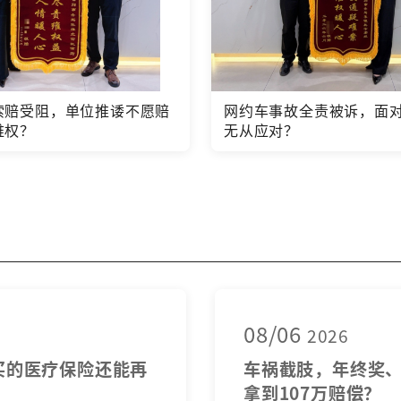
索赔受阻，单位推诿不愿赔
网约车事故全责被诉，面
维权？
无从应对？
08/06
2026
买的医疗保险还能再
车祸截肢，年终奖、
拿到107万赔偿？