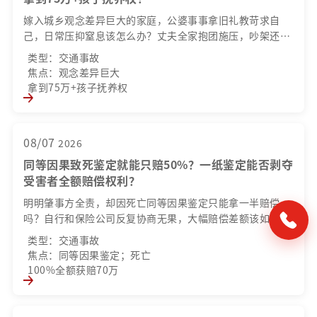
嫁入城乡观念差异巨大的家庭，公婆事事拿旧礼教苛求自
己，日常压抑窒息该怎么办？丈夫全家抱团施压，吵架还要
写道歉信？明明家境优渥、独自承担育儿，一旦离婚，怎样
类型：交通事故
才能保住孩子北京户籍与足额补偿款？
焦点：观念差异巨大
拿到75万+孩子抚养权
08/07
2026
同等因果致死鉴定就能只赔50%？一纸鉴定能否剥夺
受害者全额赔偿权利？
明明肇事方全责，却因死亡同等因果鉴定只能拿一半赔偿
吗？自行和保险公司反复协商无果，大幅赔偿差额该如何填
平？鉴定意见能否直接作为保险公司减免赔付的法定依据？
类型：交通事故
焦点：同等因果鉴定；死亡
100%全额获赔70万