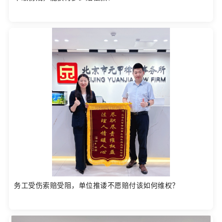
务工受伤索赔受阻，单位推诿不愿赔付该如何维权？