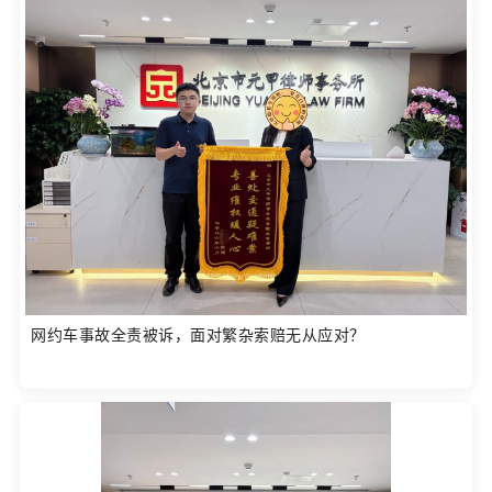
网约车事故全责被诉，面对繁杂索赔无从应对？