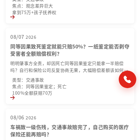
才能保住孩子北京户籍与足额补偿款？
焦点：观念差异巨大
拿到75万+孩子抚养权
08/07
2026
同等因果致死鉴定就能只赔50%？一纸鉴定能否剥夺
受害者全额赔偿权利？
明明肇事方全责，却因死亡同等因果鉴定只能拿一半赔偿
吗？自行和保险公司反复协商无果，大幅赔偿差额该如何填
平？鉴定意见能否直接作为保险公司减免赔付的法定依据？
类型：交通事故
焦点：同等因果鉴定；死亡
100%全额获赔70万
08/06
2026
车祸致一级伤残，交通事故赔完了，自己购买的医疗
保险还能再赔吗？