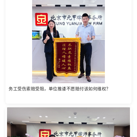
务工受伤索赔受阻，单位推诿不愿赔付该如何维权？