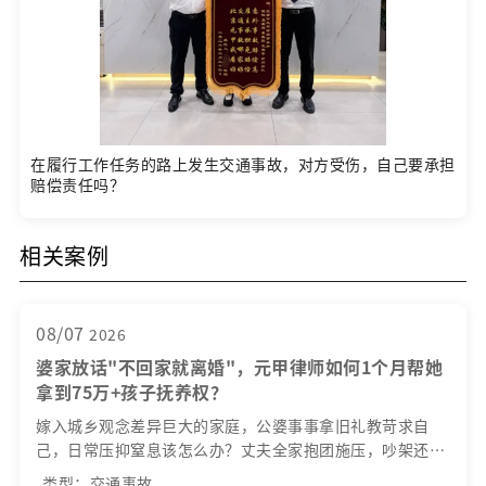
在履行工作任务的路上发生交通事故，对方受伤，自己要承担
赔偿责任吗？
相关案例
08/07
2026
婆家放话"不回家就离婚"，元甲律师如何1个月帮她
拿到75万+孩子抚养权？
嫁入城乡观念差异巨大的家庭，公婆事事拿旧礼教苛求自
己，日常压抑窒息该怎么办？丈夫全家抱团施压，吵架还要
写道歉信？明明家境优渥、独自承担育儿，一旦离婚，怎样
类型：交通事故