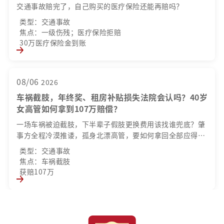
交通事故赔完了，自己购买的医疗保险还能再赔吗？
类型：交通事故
焦点：一级伤残；医疗保险拒赔
30万医疗保险金到账
08/06
2026
车祸截肢，年终奖、租房补贴损失法院会认吗？40岁
女高管如何拿到107万赔偿？
一场车祸被迫截肢，下半辈子假肢更换费用该找谁兜底？肇
事方全程冷漠推诿，孤身北漂高管，要如何拿回全部应得赔
偿？
类型：交通事故
焦点：车祸截肢
获赔107万