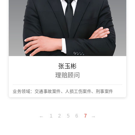
张玉彬
理赔顾问
业务领域：交通事故案件、人损工伤案件、刑事案件
←
1
2
5
6
7
→