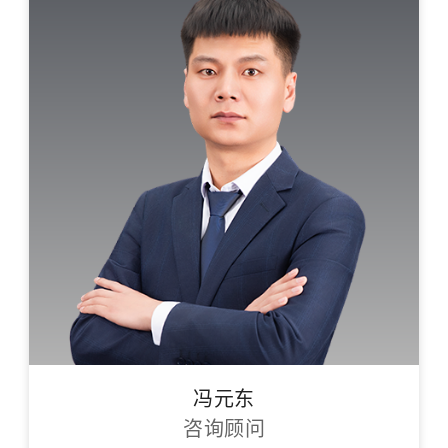
冯元东
咨询顾问