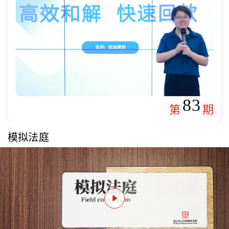
83
第
期
模拟法庭