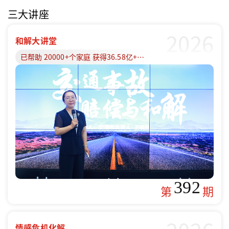
三大讲座
2026
和解大讲堂
已帮助 20000+个家庭 获得36.58亿+赔偿款
392
第
期
情感危机化解