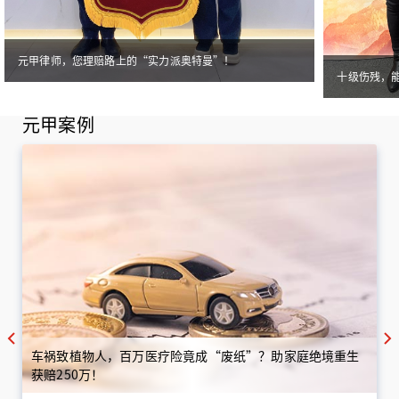
元甲律师，您理赔路上的“实力派奥特曼”！
十级伤残，
元甲案例
车祸致植物人，百万医疗险竟成“废纸”？助家庭绝境重生
获赔250万！