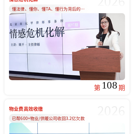
2026
懂法律、懂你、懂TA、懂行为背后的原因
108
第
期
2026
物业费高效收缴
已帮600+物业/供暖公司收回3.2亿欠款