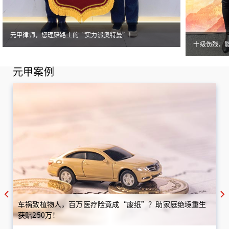
元甲律师，您理赔路上的“实力派奥特曼”！
十级伤残，
元甲案例
车祸致植物人，百万医疗险竟成“废纸”？助家庭绝境重生
获赔250万！