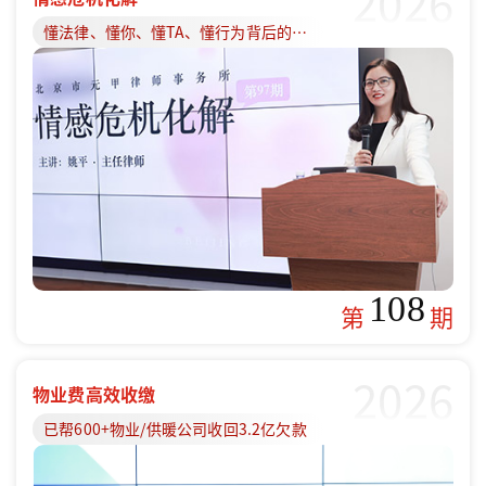
2026
懂法律、懂你、懂TA、懂行为背后的原因
108
第
期
2026
物业费高效收缴
已帮600+物业/供暖公司收回3.2亿欠款