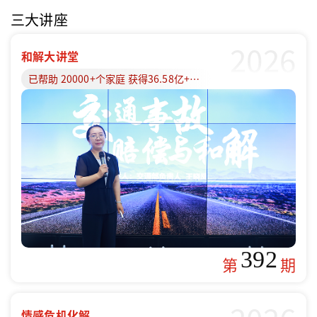
三大讲座
2026
和解大讲堂
已帮助 20000+个家庭 获得36.58亿+赔偿款
392
第
期
情感危机化解