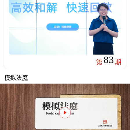
83
第
期
模拟法庭