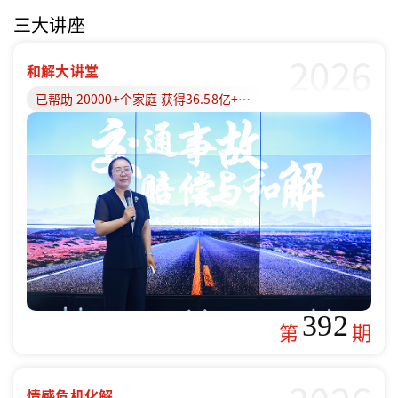
三大讲座
2026
和解大讲堂
已帮助 20000+个家庭 获得36.58亿+赔偿款
392
第
期
情感危机化解