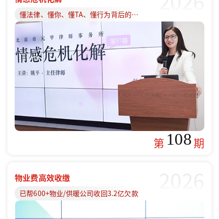
2026
懂法律、懂你、懂TA、懂行为背后的原因
108
第
期
2026
物业费高效收缴
已帮600+物业/供暖公司收回3.2亿欠款