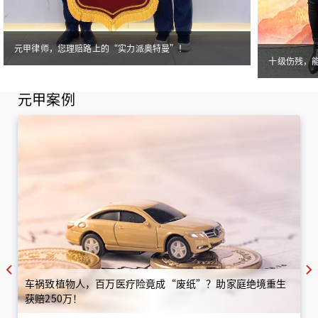
元甲律师，您理赔路上的“实力派奥特曼”！
十级伤残，
元甲案例
车祸致植物人，百万医疗险竟成“废纸”？助家庭绝境重生
获赔250万！