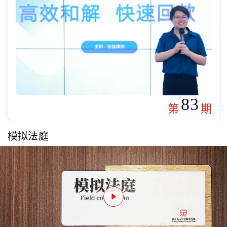
83
第
期
模拟法庭