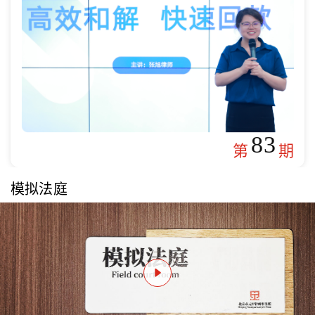
83
第
期
模拟法庭