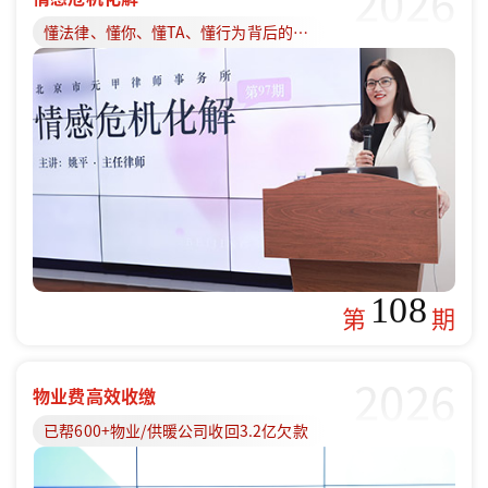
2026
懂法律、懂你、懂TA、懂行为背后的原因
108
第
期
2026
物业费高效收缴
已帮600+物业/供暖公司收回3.2亿欠款