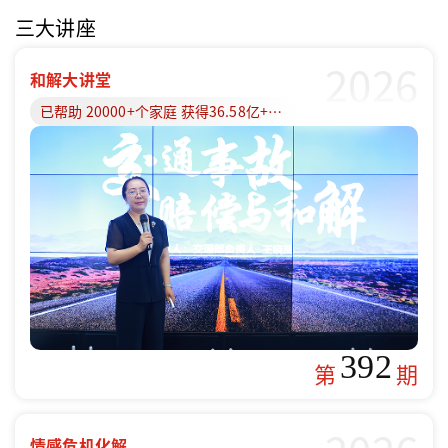
三大讲座
2026
和解大讲堂
已帮助 20000+个家庭 获得36.58亿+赔偿款
392
第
期
情感危机化解