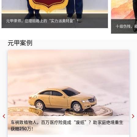
元甲律师，您理赔路上的“实力派奥特曼”！
十级伤残，
元甲案例
车祸致植物人，百万医疗险竟成“废纸”？助家庭绝境重生
获赔250万！