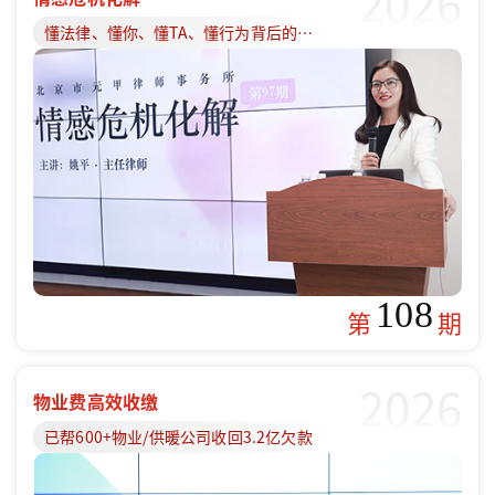
2026
懂法律、懂你、懂TA、懂行为背后的原因
108
第
期
2026
物业费高效收缴
已帮600+物业/供暖公司收回3.2亿欠款