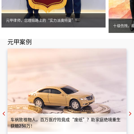
元甲律师，您理赔路上的“实力派奥特曼”！
十级伤残，
元甲案例
车祸致植物人，百万医疗险竟成“废纸”？助家庭绝境重生
获赔250万！