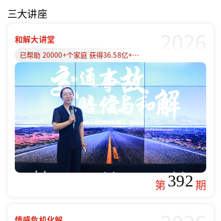
三大讲座
2026
和解大讲堂
已帮助 20000+个家庭 获得36.58亿+赔偿款
392
第
期
情感危机化解