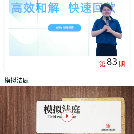
83
第
期
模拟法庭