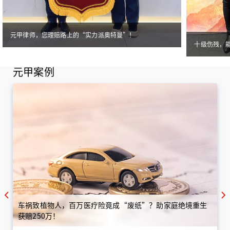
元甲律师，您理赔路上的“实力派奥特曼”！
十级伤残，
元甲案例
车祸致植物人，百万医疗险竟成“废纸”？助家庭绝境重生
获赔250万！