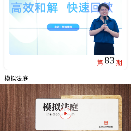
83
第
期
模拟法庭