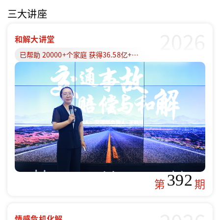
三大讲座
2026
和解大讲堂
已帮助 20000+个家庭 获得36.58亿+赔偿款
392
第
期
情感危机化解