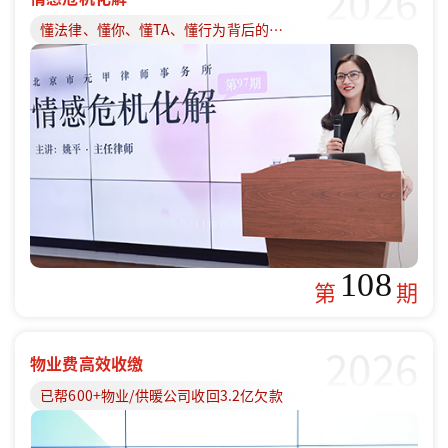
2026
懂法律、懂你、懂TA、懂行为背后的原因
108
第
期
2026
物业费高效收缴
已帮600+物业/供暖公司收回3.2亿欠款