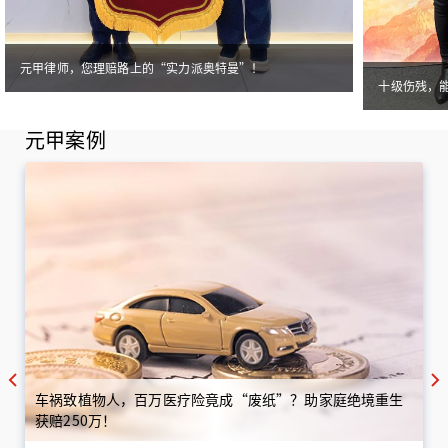
元甲律师，您理赔路上的“实力派奥特曼”！
十级伤残，
元甲案例
车祸致植物人，百万医疗险竟成“废纸”？助家庭绝境重生
获赔250万！