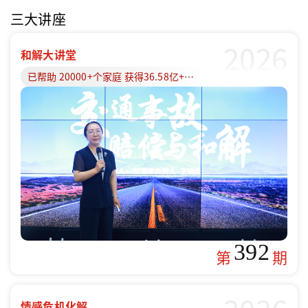
三大讲座
2026
和解大讲堂
已帮助 20000+个家庭 获得36.58亿+赔偿款
392
第
期
情感危机化解