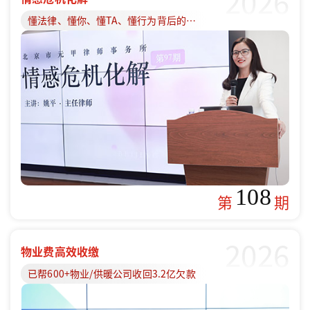
2026
懂法律、懂你、懂TA、懂行为背后的原因
108
第
期
2026
物业费高效收缴
已帮600+物业/供暖公司收回3.2亿欠款