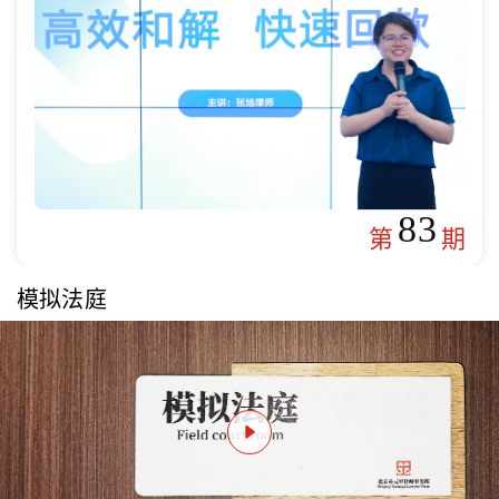
83
第
期
模拟法庭