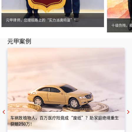
元甲律师，您理赔路上的“实力派奥特曼”！
十级伤残，
元甲案例
车祸致植物人，百万医疗险竟成“废纸”？助家庭绝境重生
获赔250万！