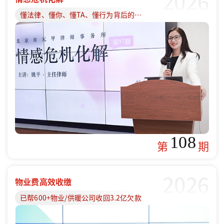
2026
懂法律、懂你、懂TA、懂行为背后的原因
108
第
期
2026
物业费高效收缴
已帮600+物业/供暖公司收回3.2亿欠款