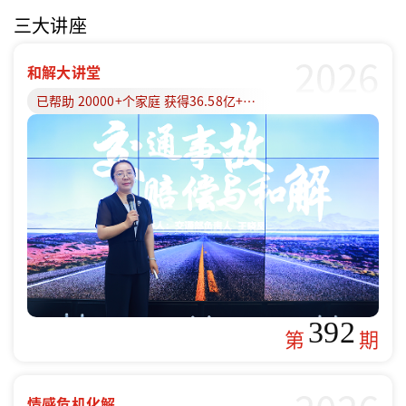
三大讲座
2026
和解大讲堂
已帮助 20000+个家庭 获得36.58亿+赔偿款
392
第
期
情感危机化解