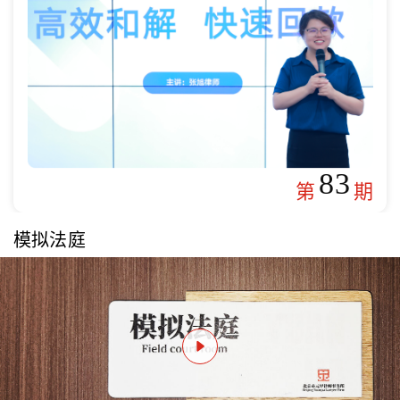
83
第
期
模拟法庭