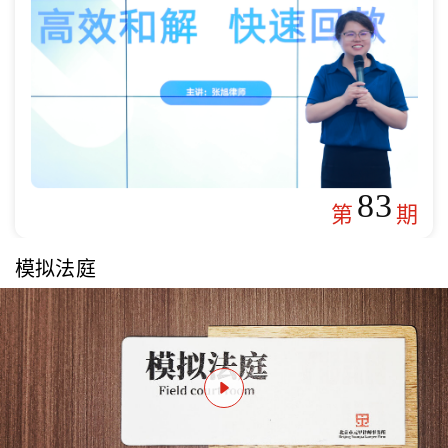
83
第
期
模拟法庭