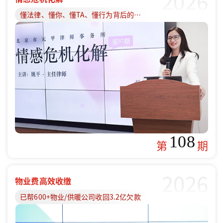
2026
懂法律、懂你、懂TA、懂行为背后的原因
108
第
期
2026
物业费高效收缴
已帮600+物业/供暖公司收回3.2亿欠款