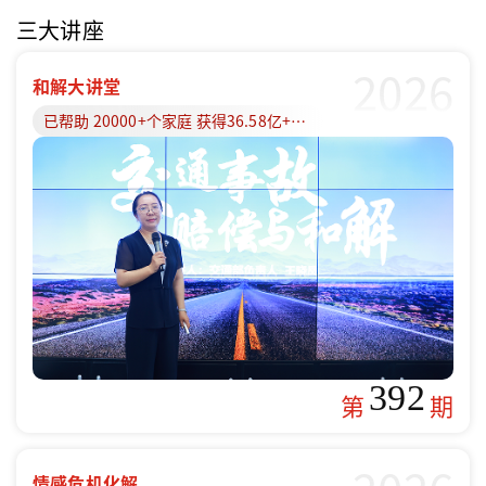
三大讲座
2026
和解大讲堂
已帮助 20000+个家庭 获得36.58亿+赔偿款
392
第
期
情感危机化解