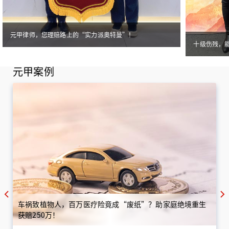
元甲律师，您理赔路上的“实力派奥特曼”！
十级伤残，
元甲案例
车祸致植物人，百万医疗险竟成“废纸”？助家庭绝境重生
获赔250万！