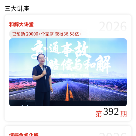
三大讲座
2026
和解大讲堂
已帮助 20000+个家庭 获得36.58亿+赔偿款
392
第
期
情感危机化解