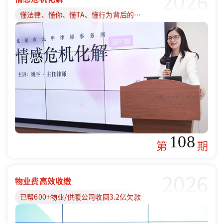
2026
懂法律、懂你、懂TA、懂行为背后的原因
108
第
期
2026
物业费高效收缴
已帮600+物业/供暖公司收回3.2亿欠款