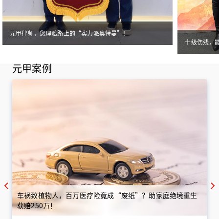
元甲律师，您理赔路上的“实力派奥特曼”！
十级伤残，
元甲案例
车祸致植物人，百万医疗险竟成“废纸”？助家庭绝境重生
获赔250万！