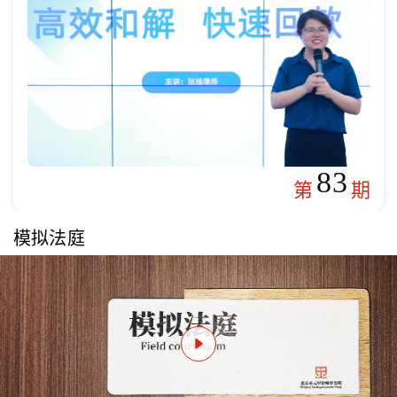
83
第
期
模拟法庭