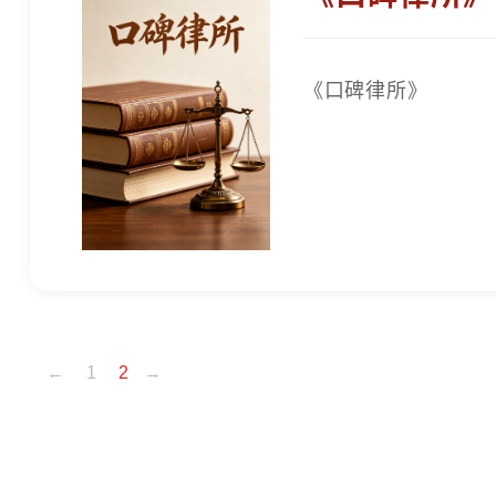
《口碑律所》
←
1
2
→