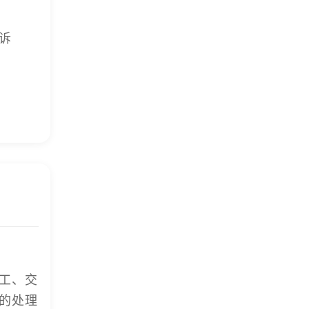
诉
工、交
的处理