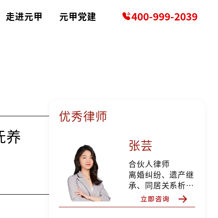
400-999-2039
走进元甲
元甲党建
优秀律师
抚养
张芸
合伙人律师
离婚纠纷、遗产继
承、同居关系析产
纠纷、分家析产纠
纷、所有权确认纠
纷、确认合同无效