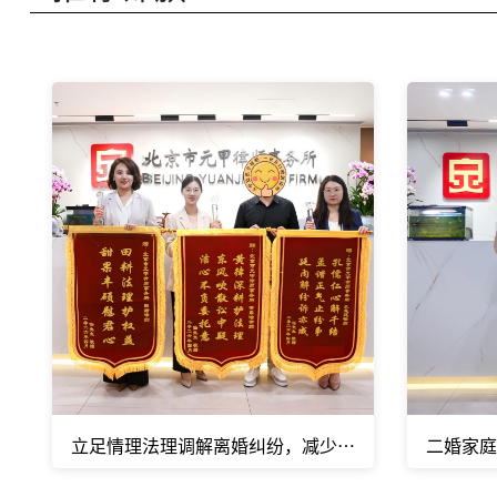
立足情理法理调解离婚纠纷，减少诉累、保全情面
二婚家庭