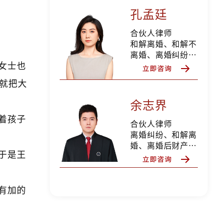
纠纷、债权债务纠
孔孟廷
。
纷、私人律师等
合伙人律师
和解离婚、和解不
离婚、离婚纠纷、
女士也
离婚后财产纠纷、
抚养权纠纷、抚养
就把大
费纠纷、探望权纠
纷、变更抚养权纠
余志界
纷、遗产继承纠纷
着孩子
分家析产纠纷，擅
合伙人律师
长家庭财富规划，
离婚纠纷、和解离
私人律师等
婚、离婚后财产纠
于是王
纷、股权期权分
割、财富规划、遗
产继承纠纷、分家
析产纠纷、合同纠
有加的
纷、劳动争议纠
纷、债权债务、侵
权纠纷等