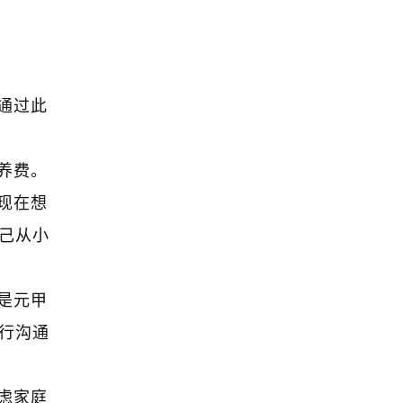
通过此
养费。
现在想
己从小
是元甲
行沟通
虑家庭